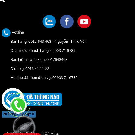
CHÚNG TÔI TRÊN MẠNG XÃ HỘI
Hotline
Bán hàng:
0917 643 463
-
Nguyễn Thị Tú Yên
Chăm sóc khách hàng:
02903 71 6789
Bảo hiểm - phụ kiện:
0917643463
Dịch vụ:
0913 41 11 22
Hotline đặt hẹn dịch vụ:
02903 71 6789
Đang truy cập: 8
© 2018-2021 Hyundai Cà Mau.