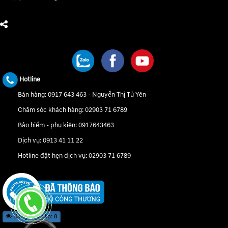
CHÚNG TÔI TRÊN MẠNG XÃ HỘI
Hotline
Bán hàng:
0917 643 463
-
Nguyễn Thị Tú Yên
Chăm sóc khách hàng:
02903 71 6789
Bảo hiểm - phụ kiện:
0917643463
Dịch vụ:
0913 41 11 22
Hotline đặt hẹn dịch vụ:
02903 71 6789
Đang truy cập: 8