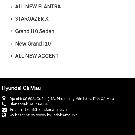
ALL NEW ELANTRA
STARGAZER X
Grand i10 Sedan
New Grand I10
ALL NEW ACCENT
Hyundai Cà Mau
Địa chỉ:
Số 69A, Quốc lộ 1A, Phường Lý Văn Lâm, Tỉnh Cà Mau
Điện thoại:
0917 643 463
Email:
nttyen@hyundaicamau.vn
Website:
http://www.hyundaicamau.vn