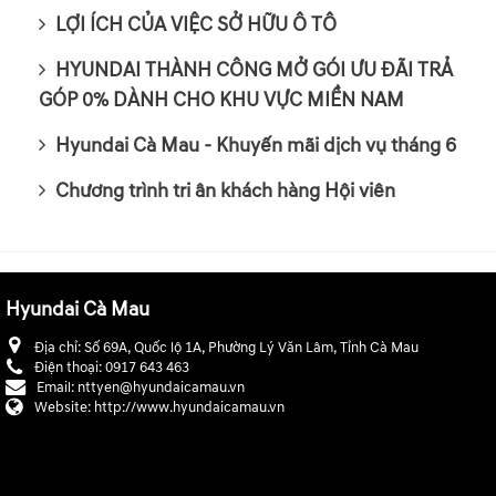
LỢI ÍCH CỦA VIỆC SỞ HỮU Ô TÔ
HYUNDAI THÀNH CÔNG MỞ GÓI ƯU ĐÃI TRẢ
GÓP 0% DÀNH CHO KHU VỰC MIỀN NAM
Hyundai Cà Mau - Khuyến mãi dịch vụ tháng 6
Chương trình tri ân khách hàng Hội viên
Hyundai Cà Mau
Địa chỉ:
Số 69A, Quốc lộ 1A, Phường Lý Văn Lâm, Tỉnh Cà Mau
Điện thoại:
0917 643 463
Email:
nttyen@hyundaicamau.vn
Website:
http://www.hyundaicamau.vn