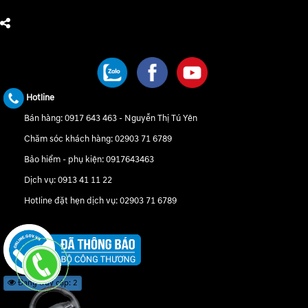
CHÚNG TÔI TRÊN MẠNG XÃ HỘI
Hotline
Bán hàng:
0917 643 463
-
Nguyễn Thị Tú Yên
Chăm sóc khách hàng:
02903 71 6789
Bảo hiểm - phụ kiện:
0917643463
Dịch vụ:
0913 41 11 22
Hotline đặt hẹn dịch vụ:
02903 71 6789
Đang truy cập: 2