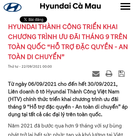
HYUNDAI THÀNH CÔNG TRIỂN KHAI
▼
CHƯƠNG TRÌNH ƯU ĐÃI THÁNG 9 TRÊN
▼
TOÀN QUỐC “HỖ TRỢ ĐẶC QUYỀN - AN
TOÀN DI CHUYỂN”
▼
Thứ tư - 22/09/2021 00:00
▼
Từ ngày 06/09/2021 cho đến hết 30/09/2021,
Liên doanh ô tô Hyundai Thành Công Việt Nam
(HTV) chính thức triển khai chương trình ưu đãi
tháng 9 “Hỗ trợ đặc quyền - An toàn di chuyển” áp
▼
dụng tại tất cả các đại lý trên toàn quốc.
Năm 2021 đã bước qua hơn 9 tháng với sự bùng
phát trở lại hết sức phức tạp và khó lường tại Việt