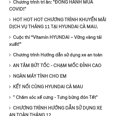
Chương trình tri ân: "ĐỒNG HÀNH MÙA
COVID!"
HOT HOT HOT CHƯƠNG TRÌNH KHUYẾN MÃI
DỊCH VỤ THÁNG 11 TẠI HYUNDAI CÀ MAU.
Cuộc thi “Vitamin HYUNDAI – Vững vàng tái
xuất!”
Chương trình Hướng dẫn sử dụng xe an toàn
AN TÂM BỨT TỐC - CHẠM MỐC ĐỈNH CAO
NGÀN MÁY TÍNH CHO EM
KẾT NỐI CÙNG HYUNDAI CÀ MAU
" Chăm sóc xế cưng - Tưng bừng đón Tết"
CHƯƠNG TRÌNH HƯỚNG DẪN SỬ DỤNG XE
AN TOÀN THÁNG 12