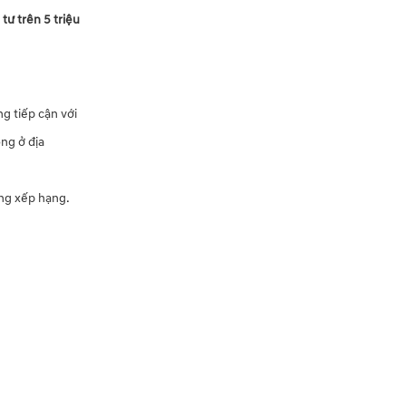
ư trên 5 triệu
g tiếp cận với
ng ở địa
ảng xếp hạng.