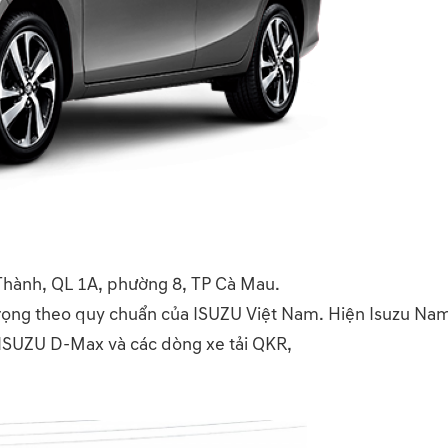
hành, QL 1A, phường 8, TP Cà Mau.
rọng theo quy chuẩn của ISUZU Việt Nam. Hiện Isuzu Na
ISUZU D-Max và các dòng xe tải QKR,