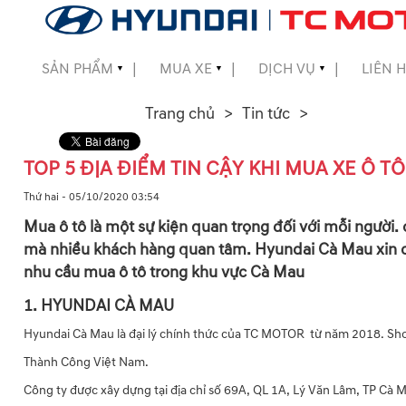
SẢN PHẨM
MUA XE
DỊCH VỤ
LIÊN 
▼
▼
▼
▼
Trang chủ
Tin tức
▼
TOP 5 ĐỊA ĐIỂM TIN CẬY KHI MUA XE Ô T
▼
Thứ hai - 05/10/2020 03:54
Mua ô tô là một sự kiện quan trọng đối với mỗi người. 
▼
mà nhiều khách hàng quan tâm. Hyundai Cà Mau xin ch
nhu cầu mua ô tô trong khu vực Cà Mau
1. HYUNDAI CÀ MAU
▼
Hyundai Cà Mau là đại lý chính thức của TC MOTOR từ năm 2018. Show
Thành Công Việt Nam.
Công ty được xây dựng tại địa chỉ số 69A, QL 1A, Lý Văn Lâm, TP Cà