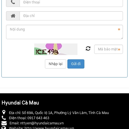
Hyundai Cà Mau
Địa chỉ:
Số 69A, Quốc lộ 1A, Phường Lý Văn Lâm, Tỉnh Cà Mau
Điện thoại:
0917 643 463
Email:
nttyen@hyundaicamau.vn
Website:
http://www.hyundaicamau.vn