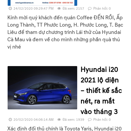
24/02/2020 09:29:47 PM
Đã xem: 2157
Phản hồi: 0
Kính mời quý khách đến quán Coffee ĐẾN RỒI, Ấp
Long Thành, TT Phước Long, H. Phước Long, T. Bạc
Liêu để tham dự chương trình Lái thử của Hyundai
Cà Mau và đem về cho mình những phần quà thú
vị nhé
Hyundai i20
2021 lộ diện
– thiết kế sắc
nét, ra mắt
vào tháng 3
20/02/2020 04:06:14 AM
Đã xem: 1939
Phản hồi: 0
Xác định đối thủ chính là Toyota Yaris, Hyundai i20