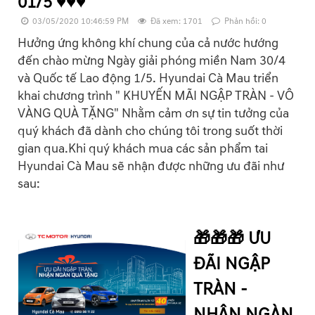
01/5 ♥️♥️♥️
03/05/2020 10:46:59 PM
Đã xem: 1701
Phản hồi: 0
Hưởng ứng không khí chung của cả nước hướng
đến chào mừng Ngày giải phóng miền Nam 30/4
và Quốc tế Lao động 1/5. Hyundai Cà Mau triển
khai chương trình " KHUYẾN MÃI NGẬP TRÀN - VÔ
VÀNG QUÀ TẶNG" Nhằm cảm ơn sự tin tưởng của
quý khách đã dành cho chúng tôi trong suốt thời
gian qua.Khi quý khách mua các sản phẩm tai
Hyundai Cà Mau sẽ nhận được những ưu đãi như
sau:
🎁🎁🎁 ƯU
ĐÃI NGẬP
TRÀN -