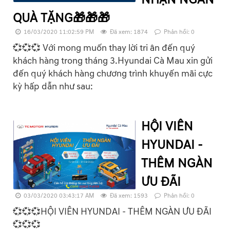
NHẬN NGÀN
QUÀ TẶNG🎁🎁🎁
16/03/2020 11:02:59 PM
Đã xem: 1874
Phản hồi: 0
💞💞💞 Với mong muốn thay lời tri ân đến quý
khách hàng trong tháng 3.Hyundai Cà Mau xin gửi
đến quý khách hàng chương trình khuyến mãi cực
kỳ hấp dẫn như sau:
HỘI VIÊN
HYUNDAI -
THÊM NGÀN
ƯU ĐÃI
03/03/2020 03:43:17 AM
Đã xem: 1593
Phản hồi: 0
💞💞💞HỘI VIÊN HYUNDAI - THÊM NGÀN ƯU ĐÃI
💞💞💞