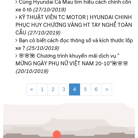
Cùng Hyundai Cà Mau tìm hiểu cách chỉnh côn
xe ô tô
(27/10/2019)
KỸ THUẬT VIÊN TC MOTOR | HYUNDAI CHINH
PHỤC HUY CHƯƠNG VÀNG HT TAY NGHỀ TOÀN
CẦU
(27/10/2019)
Bạn có biết cách đọc thông số và kích thước lốp
xe ?
(25/10/2019)
🌸🌸🌺 Chương trình khuyến mãi dịch vụ "
MỪNG NGÀY PHỤ NỮ VIỆT NAM 20-10"🌺🌸🌸
(20/10/2019)
«
1
2
3
4
5
6
»