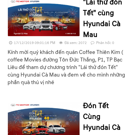
"Lái thử đón
Tết" cùng
Hyundai Cà
Mau
17/12/2019 09:01:16 PM
Đã xem: 2072
Phản hồi: 0
Kính mời quý khách đến quán Coffee Thiên Kim (
coffee Movies đường Tôn Đức Thắng, P1, TP Bạc
Liêu để tham dự chương trình "Lái thử đón Tết"
cùng Hyundai Cà Mau và đem về cho mình những
phần quà thú vị nhé
Đón Tết
Cùng
Hyundai Cà