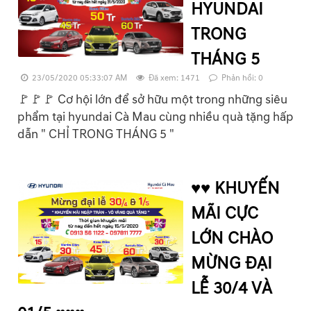
HYUNDAI
TRONG
THÁNG 5
23/05/2020 05:33:07 AM
Đã xem: 1471
Phản hồi: 0
🚩🚩🚩 Cơ hội lớn để sở hữu một trong những siêu
phẩm tại hyundai Cà Mau cùng nhiều quà tặng hấp
dẫn " CHỈ TRONG THÁNG 5 "
♥️♥️ KHUYẾN
MÃI CỰC
LỚN CHÀO
MỪNG ĐẠI
LỄ 30/4 VÀ