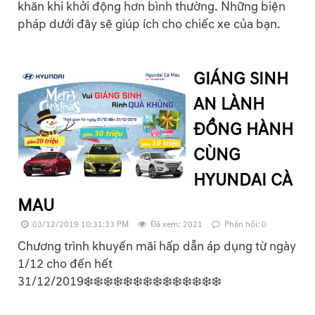
khăn khi khởi động hơn bình thường. Những biện
pháp dưới đây sẽ giúp ích cho chiếc xe của bạn.
GIÁNG SINH
AN LÀNH
ĐỒNG HÀNH
CÙNG
HYUNDAI CÀ
MAU
03/12/2019 10:31:33 PM
Đã xem: 2021
Phản hồi: 0
Chương trình khuyến mãi hấp dẫn áp dụng từ ngày
1/12 cho đến hết
31/12/2019❄️❄️❄️❄️❄️❄️❄️❄️❄️❄️❄️❄️❄️❄️