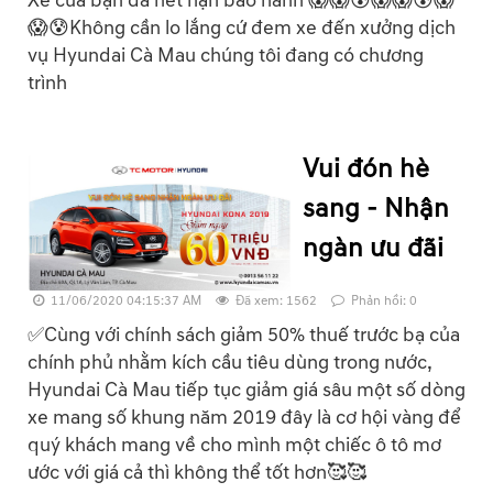
Xe của bạn đã hết hạn bảo hành 😱😱😰😱😱😰😱
😱😰Không cần lo lắng cứ đem xe đến xưởng dịch
vụ Hyundai Cà Mau chúng tôi đang có chương
trình
Vui đón hè
sang - Nhận
ngàn ưu đãi
11/06/2020 04:15:37 AM
Đã xem: 1562
Phản hồi: 0
✅Cùng với chính sách giảm 50% thuế trước bạ của
chính phủ nhằm kích cầu tiêu dùng trong nước,
Hyundai Cà Mau tiếp tục giảm giá sâu một số dòng
xe mang số khung năm 2019 đây là cơ hội vàng để
quý khách mang về cho mình một chiếc ô tô mơ
ước với giá cả thì không thể tốt hơn🥰🥰