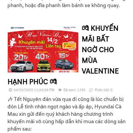
phanh, hoặc đĩa phanh làm bánh xe không quay.
💏 KHUYẾN
MÃI BẤT
NGỜ CHO
MÙA
VALENTINE
HẠNH PHÚC 💏
04/02/2020 11:04:58 PM
Đã xem: 1745
Phản hồi: 0
🎶 Tết Nguyên đán vừa qua đi cũng là lúc chuẩn bị
đón Lễ tình nhân ngọt ngào và ấp áp, Hyundai Cà
Mau xin gửi đến quý khách hàng chương trình
khuyến mãi vô cùng hấp dẫn khi mua các dòng sản
phẩm sau: