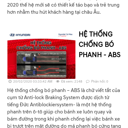
2020 thế hệ mới sẽ có thiết kế táo bạo và trẻ trung
hơn nhằm thu hút khách hàng tại châu Âu.
HỆ THỐNG
CHỐNG BÓ
PHANH - ABS
20/02/2020 03:33:42 AM
Đã xem: 2148
Phản hồi: 0
Hệ thống chống bó phanh – ABS là chữ viết tắt của
cụm từ Anti-lock Braking System được dịch từ
tiếng Đức Antiblockiersystem- là một hệ thống
phanh trên ô-tô giúp cho bánh xe luôn quay và
bám đường trong khi phanh chống lại việc bánh xe
bị trượt trên mặt đường do má phanh bó cứng tang