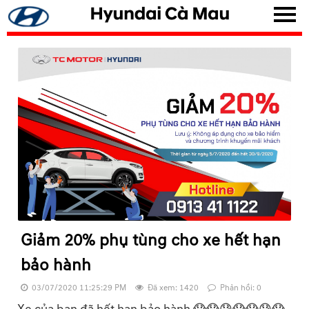
▼
▼
▼
▼
Giảm 20% phụ tùng cho xe hết hạn
▼
bảo hành
03/07/2020 11:25:29 PM
Đã xem: 1420
Phản hồi: 0