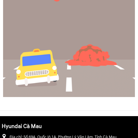
Hyundai Cà Mau
Địa chỉ:
Số 69A, Quốc lộ 1A, Phường Lý Văn Lâm, Tỉnh Cà Mau