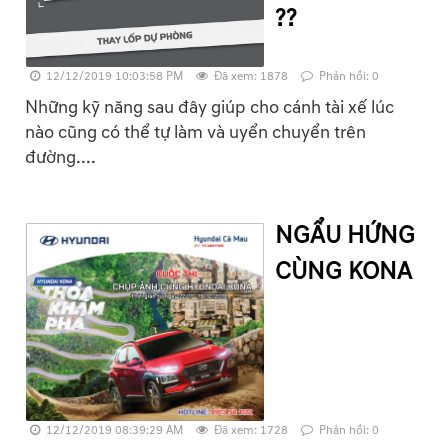
??
12/12/2019 10:03:58 PM
Đã xem: 1878
Phản hồi: 0
Những kỹ năng sau đây giúp cho cánh tài xế lúc
nào cũng có thể tự làm và uyển chuyển trên
đường....
NGẨU HỨNG
CÙNG KONA
12/12/2019 08:39:29 AM
Đã xem: 1728
Phản hồi: 0