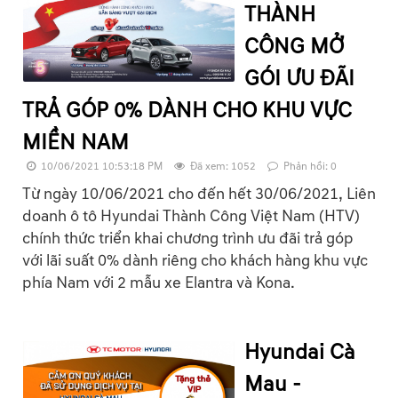
THÀNH
CÔNG MỞ
GÓI ƯU ĐÃI
TRẢ GÓP 0% DÀNH CHO KHU VỰC
MIỀN NAM
10/06/2021 10:53:18 PM
Đã xem: 1052
Phản hồi: 0
Từ ngày 10/06/2021 cho đến hết 30/06/2021, Liên
doanh ô tô Hyundai Thành Công Việt Nam (HTV)
chính thức triển khai chương trình ưu đãi trả góp
với lãi suất 0% dành riêng cho khách hàng khu vực
phía Nam với 2 mẫu xe Elantra và Kona.
Hyundai Cà
Mau -