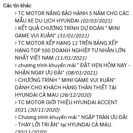
Các tin khác
TC MOTOR NÂNG BẢO HÀNH 5 NĂM CHO CÁC
MẪU XE DU LỊCH HYUNDAI
(02/03/2021)
KẾT QUẢ CHƯƠNG TRÌNH DỰ ĐOÁN " MINI
GAME VUI XUÂN"
(31/01/2021)
TC MOTOR XẾP HẠNG 12 TRÊN BẢNG XẾP
HẠNG TOP 500 DOANH NGHIỆP TƯ NHÂN LỚN
NHẤT VIỆT NAM
(11/01/2021)
chương trình khuyến mãi " ĐẶT HẸN HÔM NAY -
NHẬN NGAY ƯU ĐÃI"
(08/01/2021)
CHƯƠNG TRÌNH " MINI GAME VUI XUÂN"
DÀNH CHO KHÁCH HÀNG THÂN THIẾT TẠI
HYUNDAI CÀ MAU
(26/12/2020)
TC MOTOR GIỚI THIỆU HYUNDAI ACCENT
2021
(30/11/2020)
Chương trình khuyến mãi " NGẬP TRÀN ƯU ĐÃI
- THAY LỜI TRI ÂN" tại HYUNDAI CÀ MAU.
(30/11/2020)