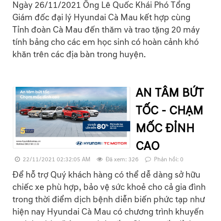
Ngày 26/11/2021 Ông Lê Quốc Khái Phó Tổng
Giám đốc đại lý Hyundai Cà Mau kết hợp cùng
Tỉnh đoàn Cà Mau đến thăm và trao tặng 20 máy
tính bảng cho các em học sinh có hoàn cảnh khó
khăn trên các địa bàn trong huyện.
AN TÂM BỨT
TỐC - CHẠM
MỐC ĐỈNH
CAO
22/11/2021 02:32:05 AM
Đã xem: 326
Phản hồi: 0
Để hỗ trợ Quý khách hàng có thể dễ dàng sở hữu
chiếc xe phù hợp, bảo vệ sức khoẻ cho cả gia đình
trong thời điểm dịch bệnh diễn biến phức tạp như
hiện nay Hyundai Cà Mau có chương trình khuyến