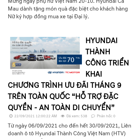
Mừng ngày phụ nữ Việt Nam 20-10. Hyundai Cà
Mau dành tặng món quà đặc biệt cho khách hàng
Nữ ký hợp đồng mua xe tại Đại lý.
HYUNDAI
THÀNH
CÔNG TRIỂN
KHAI
CHƯƠNG TRÌNH ƯU ĐÃI THÁNG 9
TRÊN TOÀN QUỐC “HỖ TRỢ ĐẶC
QUYỀN - AN TOÀN DI CHUYỂN”
22/09/2021 12:00:22 AM
Đã xem: 538
Phản hồi: 0
Từ ngày 06/09/2021 cho đến hết 30/09/2021, Liên
doanh ô tô Hyundai Thành Công Việt Nam (HTV)