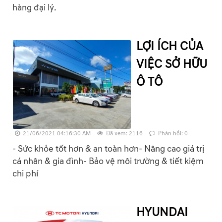
hàng đại lý.
LỢI ÍCH CỦA
VIỆC SỞ HỮU
Ô TÔ
21/06/2021 04:16:30 AM
Đã xem: 2116
Phản hồi: 0
- Sức khỏe tốt hơn & an toàn hơn- Nâng cao giá trị
cá nhân & gia đình- Bảo vệ môi trường & tiết kiệm
chi phí
HYUNDAI