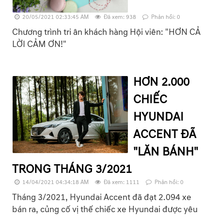
20/05/2021 02:33:45 AM
Đã xem: 938
Phản hồi: 0
Chương trình tri ân khách hàng Hội viên: "HƠN CẢ
LỜI CẢM ƠN!"
HƠN 2.000
CHIẾC
HYUNDAI
ACCENT ĐÃ
"LĂN BÁNH"
TRONG THÁNG 3/2021
14/04/2021 04:34:18 AM
Đã xem: 1111
Phản hồi: 0
Tháng 3/2021, Hyundai Accent đã đạt 2.094 xe
bán ra, củng cố vị thế chiếc xe Hyundai được yêu