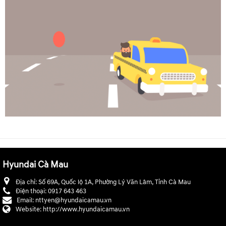
Hyundai Cà Mau
Địa chỉ:
Số 69A, Quốc lộ 1A, Phường Lý Văn Lâm, Tỉnh Cà Mau
Điện thoại:
0917 643 463
Email:
nttyen@hyundaicamau.vn
Website:
http://www.hyundaicamau.vn