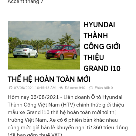
Accent tháng 7
HYUNDAI
THÀNH
CÔNG GIỚI
THIỆU
GRAND I10
THẾ HỆ HOÀN TOÀN MỚI
07/08/2021 10:45:43 AM
Đã xem: 940
Phản hồi: 0
Hôm nay 06/08/2021 - Liên doanh Ô tô Hyundai
Thành Công Việt Nam (HTV) chính thức giới thiệu
mẫu xe Grand i10 thế hệ hoàn toàn mới tới thị
trường Việt Nam. Xe có 6 phiên bản khác nhau
cùng mức giá bán lẻ khuyến nghị từ 360 triệu đồng
(đã bao gồm thuế VAT).