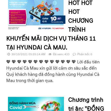
HOT HOT
HOT
CHƯƠNG
TRÌNH
KHUYẾN MÃI DỊCH VỤ THÁNG 11
TẠI HYUNDAI CÀ MAU.
30/10/2021 05:35:14 AM
Đã xem: 433
Phản hồi: 0
💖 💖 💖 💖 💖 💖 💖 💖 💖 💖 💖 💖 💖 Lời đầu tiên
Hyundai Cà Mau xin gửi lời cảm ơn sâu sắc đến
Quý khách hàng đã đồng hành cùng Hyundai Cà
Mau trong thời gian qua.
Chương trình
tri ân: "ĐỒNG