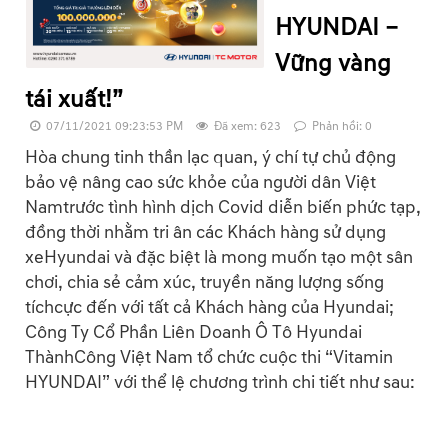
HYUNDAI –
Vững vàng
tái xuất!”
07/11/2021 09:23:53 PM
Đã xem: 623
Phản hồi: 0
Hòa chung tinh thần lạc quan, ý chí tự chủ động
bảo vệ nâng cao sức khỏe của người dân Việt
Namtrước tình hình dịch Covid diễn biến phức tạp,
đồng thời nhằm tri ân các Khách hàng sử dụng
xeHyundai và đặc biệt là mong muốn tạo một sân
chơi, chia sẻ cảm xúc, truyền năng lượng sống
tíchcực đến với tất cả Khách hàng của Hyundai;
Công Ty Cổ Phần Liên Doanh Ô Tô Hyundai
ThànhCông Việt Nam tổ chức cuộc thi “Vitamin
HYUNDAI” với thể lệ chương trình chi tiết như sau: