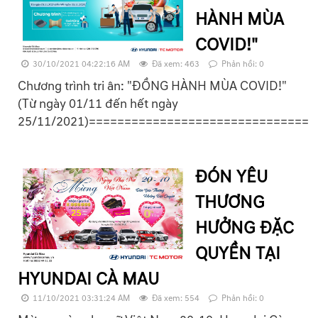
HÀNH MÙA
COVID!"
30/10/2021 04:22:16 AM
Đã xem: 463
Phản hồi: 0
Chương trình tri ân: "ĐỒNG HÀNH MÙA COVID!"
(Từ ngày 01/11 đến hết ngày
25/11/2021)===============================
ĐÓN YÊU
THƯƠNG
HƯỞNG ĐẶC
QUYỀN TẠI
HYUNDAI CÀ MAU
11/10/2021 03:31:24 AM
Đã xem: 554
Phản hồi: 0